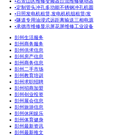
•
石景山区维修变频器过流维修驱动器
•
定制管头冲孔多功能不锈钢冲孔机圆
•
日照发电机租赁,发电机机组租赁/发
•
隧道专用油浸式远距离输送三相电源
•
承德市维修显示屏花屏维修工业设备
彭州生活服务
彭州商务服务
彭州供求信息
彭州房产信息
彭州商务信息
彭州二手市场
彭州教育培训
彭州求职招聘
彭州招商加盟
彭州创业投资
彭州展会信息
彭州旅游信息
彭州休闲娱乐
彭州体育健身
彭州最新资讯
彭州最新推文