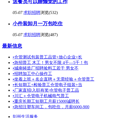
送餐员可以睡懒觉的工作
05-07
求职招聘
浏览(532)
小件装卸月一万包吃住
05-07
求职招聘
浏览(487)
最新信息
•
仓管测试包装普工品管+放心企业+长
•
急招普工 木工！男女不限 4千—5千！包
•
城南铸造厂招聘捡料工若干 男女不
•
招聘加工中心操作工
•
坐着上班＋名企直聘＋无需经验＋仓管普工
•
长短期工+检验普工仓管电子组装+当
•
厂家直招|入职有奖|仓管电子普工品
•
川汇＋仓管电子机械电气普工
•
重庆长期工短期工月薪15000诚聘长
•
急招注塑车间工，包吃住，月薪6000-900
彭州生活服务