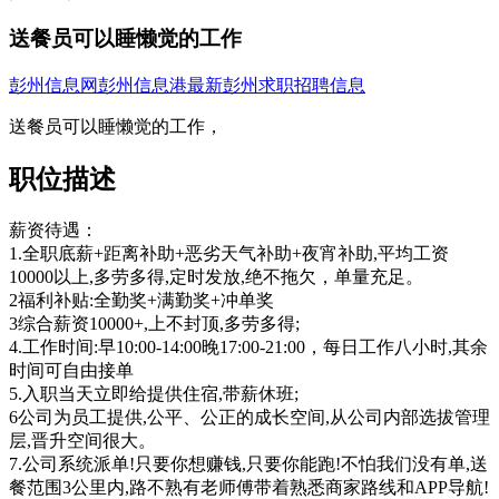
送餐员可以睡懒觉的工作
彭州信息网
彭州信息港
最新彭州求职招聘信息
送餐员可以睡懒觉的工作，
职位描述
薪资待遇：
1.全职底薪+距离补助+恶劣天气补助+夜宵补助,平均工资
10000以上,多劳多得,定时发放,绝不拖欠，单量充足。
2福利补贴:全勤奖+满勤奖+冲单奖
3综合薪资10000+,上不封顶,多劳多得;
4.工作时间:早10:00-14:00晚17:00-21:00，每日工作八小时,其余
时间可自由接单
5.入职当天立即给提供住宿,带薪休班;
6公司为员工提供,公平、公正的成长空间,从公司内部选拔管理
层,晋升空间很大。
7.公司系统派单!只要你想赚钱,只要你能跑!不怕我们没有单,送
餐范围3公里内,路不熟有老师傅带着熟悉商家路线和APP导航!