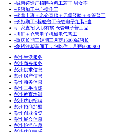
•
城南铸造厂招聘捡料工若干 男女不
•
招聘加工中心操作工
•
坐着上班＋名企直聘＋无需经验＋仓管普工
•
长短期工+检验普工仓管电子组装+当
•
厂家直招|入职有奖|仓管电子普工品
•
川汇＋仓管电子机械电气普工
•
重庆长期工短期工月薪15000诚聘长
•
急招注塑车间工，包吃住，月薪6000-900
彭州生活服务
彭州商务服务
彭州供求信息
彭州房产信息
彭州商务信息
彭州二手市场
彭州教育培训
彭州求职招聘
彭州招商加盟
彭州创业投资
彭州展会信息
彭州旅游信息
彭州休闲娱乐