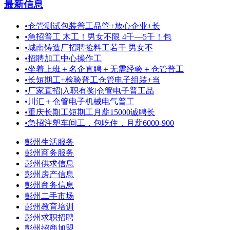
最新信息
•
仓管测试包装普工品管+放心企业+长
•
急招普工 木工！男女不限 4千—5千！包
•
城南铸造厂招聘捡料工若干 男女不
•
招聘加工中心操作工
•
坐着上班＋名企直聘＋无需经验＋仓管普工
•
长短期工+检验普工仓管电子组装+当
•
厂家直招|入职有奖|仓管电子普工品
•
川汇＋仓管电子机械电气普工
•
重庆长期工短期工月薪15000诚聘长
•
急招注塑车间工，包吃住，月薪6000-900
彭州生活服务
彭州商务服务
彭州供求信息
彭州房产信息
彭州商务信息
彭州二手市场
彭州教育培训
彭州求职招聘
彭州招商加盟