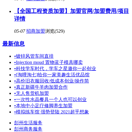
【全国工程资质加盟】加盟官网/加盟费用/项目
详情
05-07
招商加盟
浏览(529)
最新信息
•
镀锌风管车间直排
•
Injection moud 置物蓝子模具哪卖
•
科技学车时代，学车之星邀你一起创业
•
[淘哩淘七]给你一家美趣生活优品馆
•
高价旧衣服回收/低成本创业/操作简
•
真正新疆牛羊肉加盟合作
•
无人售货机加盟
•
一次性水晶餐具一个人也可以创业
•
本地中小足疗修脚养生加盟
•
模拟练车馆 强势登陆 2021超乎想象
彭州生活服务
彭州商务服务