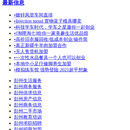
最新信息
•
镀锌风管车间直排
•
Injection moud 置物蓝子模具哪卖
•
科技学车时代，学车之星邀你一起创业
•
[淘哩淘七]给你一家美趣生活优品馆
•
高价旧衣服回收/低成本创业/操作简
•
真正新疆牛羊肉加盟合作
•
无人售货机加盟
•
一次性水晶餐具一个人也可以创业
•
本地中小足疗修脚养生加盟
•
模拟练车馆 强势登陆 2021超乎想象
彭州生活服务
彭州商务服务
彭州供求信息
彭州房产信息
彭州商务信息
彭州二手市场
彭州教育培训
彭州求职招聘
彭州招商加盟