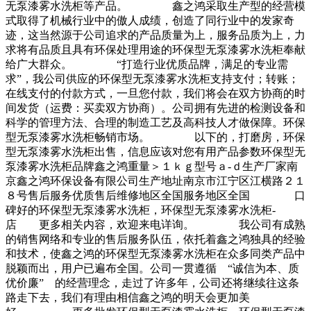
无泵漆雾水洗柜等产品。 鑫之鸿采取生产型的经营模
式取得了机械行业中的傲人成绩，创造了同行业中的发家奇
迹，这当然源于公司追求的产品质量为上，服务品质为上，力
求将有品质且具有环保处理用途的环保型无泵漆雾水洗柜奉献
给广大群众。 “打造行业优质品牌，满足的专业需
求”，我公司供应的环保型无泵漆雾水洗柜支持支付；转账；
在线支付的付款方式，一旦您付款，我们将会在双方协商的时
间发货（运费：买卖双方协商）。公司拥有先进的检测设备和
科学的管理方法、合理的制造工艺及高科技人才做保障。环保
型无泵漆雾水洗柜畅销市场。 以下的，打磨房，环保
型无泵漆雾水洗柜出售，信息应该对您有用产品参数环保型无
泵漆雾水洗柜品牌鑫之鸿重量＞１ｋｇ型号ａ-ｄ生产厂家南
京鑫之鸿环保设备有限公司生产地址南京市江宁区江横路２１
８号售后服务优质售后维修地区全国服务地区全国 口
碑好的环保型无泵漆雾水洗柜，环保型无泵漆雾水洗柜-
店 更多相关内容，欢迎来电详询。 我公司有成熟
的销售网络和专业的售后服务队伍，依托着鑫之鸿独具的经验
和技术，使鑫之鸿的环保型无泵漆雾水洗柜在众多同类产品中
脱颖而出，用户已遍布全国。公司一贯遵循 “诚信为本、质
优价廉” 的经营理念，走过了许多年，公司还将继续往这条
路走下去，我们有理由相信鑫之鸿的明天会更加美