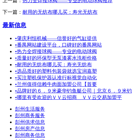
上一篇：
热力全焊接球阀——专业的电动球阀推荐
下一篇：
耐用的无纺布哪儿买：寿光无纺布
最新信息
•
肇庆利恒机械——信誉好的气缸提供
•
番禺网站建设平台，口碑好的番禺网站
•
热力全焊接球阀——专业的电动球阀
•
质量好的环保型无泵漆雾水洗柜价格
•
耐用的无纺布哪儿买：寿光无纺布
•
选品质好的塑料包装袋就选宝润嘉塑
•
买注塑机保护器认准行标视觉自动化
•
兰州值得信赖牛肉面加盟公司【首要
•
品牌好的６．９米豪华钓鱼艇公司｜北京６．９米钓
•
哪里有受欢迎的ＶＶ云招商＿ＶＶ云交易加盟平
彭州生活服务
彭州商务服务
彭州供求信息
彭州房产信息
彭州商务信息