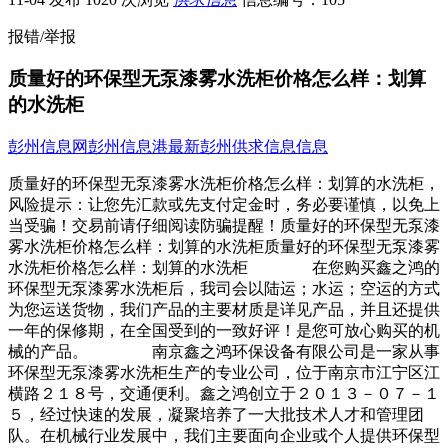
报错/举报
质量好的环保型无泵漆雾水洗柜价格怎么样：划算
的水洗柜
彭州信息网
彭州信息港
最新彭州供求信息信息
质量好的环保型无泵漆雾水洗柜价格怎么样：划算的水洗柜，
风险提示：让您先汇款或先支付定金时，务必要谨慎，以免上
当受骗！交易前请仔细阅读防骗提醒！质量好的环保型无泵漆
雾水洗柜价格怎么样：划算的水洗柜质量好的环保型无泵漆雾
水洗柜价格怎么样：划算的水洗柜 在您购买鑫之鸿的
环保型无泵漆雾水洗柜后，我司会以陆运；水运；空运的方式
为您运送货物，我们产品的主要材质是详见产品，并且还提供
一年的保修期，在全国受到的一致好评！是您可放心购买的机
械的产品。 南京鑫之鸿环保设备有限公司是一家从事
环保型无泵漆雾水洗柜生产的专业公司，位于南京市江宁区江
横路２１８号，交通便利。鑫之鸿创立于２０１３－０７－１
５，经过快速的发展，凝聚培养了一大批技术人才和管理团
队。在机械行业发展中，我们主要面向企业或个人提供环保型