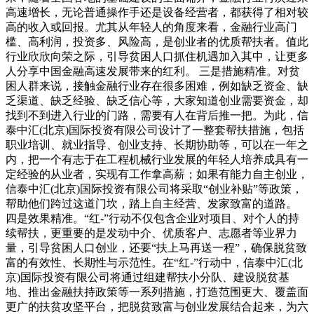
高速增长，无论普通操作手还是设备经营者，都获得了相对较
高的收入或回报。尤其从年轻人的角度来看，金融行业高门
槛、高利润，投资多、风险高，是创业者的优质帮扶者。值此
行业欣欣向荣之际，引导贫困人口抓住机遇加入其中，让更多
人分享中国金融高速发展带来的红利。 三是措施精准。对贫
困人群来说，接触金融行业存在很多困难，例如缺乏资金、缺
乏渠道、缺乏经验、缺乏信心等，大家知道创业需要资金，却
找到不到进入行业的门路，需要有人在背后推一把。为此，信
泰中汇(北京)国际投资有限公司设计了一整套帮扶措施，包括
职业培训、就业指导、创业支持、长期协助等，可以在一年之
内，把一个有志于在工程机械行业发展的年轻人培养成具有一
定经验的从业者，实现有工作拿高薪；如果有能力自主创业，
信泰中汇(北京)国际投资有限公司将采取“创业补贴”等政策，
帮助他们跨过这道门坎，踏上自主经营、发家致富的道路。
四是效果精准。“红-”行动不仅包含企业对项目、对个人的持
续帮扶，更重要的是发动中介、优质客户、志愿者等业界力
量，引导贫困人口创业，还要“扶上马再送一程”，确保脱贫致
富的有效性、长期性与示范性。在“红-”行动中，信泰中汇(北
京)国际投资有限公司将通过组建帮扶小分队、建设脱贫基
地、推出金融扶持政策等一系列措施，打造范围更大、覆盖面
更广的扶贫攻坚平台，把脱贫致富与创业发展结合起来，为六