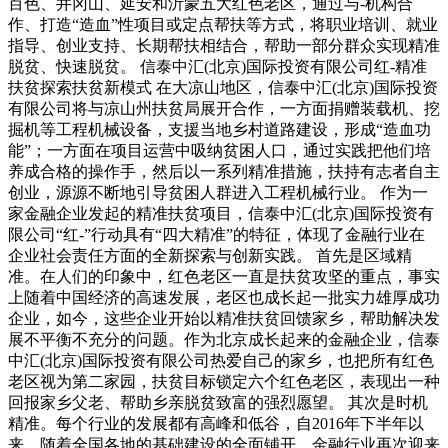
百色、井冈山、延安和沂蒙五大红色老区，通过与-机构合
作、打造“造血”性项目或定点帮扶等方式，将职业培训、就业
指导、创业支持、长期帮扶相结合，帮助一部分群众实现精准
脱贫、快速脱贫。 信泰中汇(北京)国际投资有限公司红-精准
扶贫探索扶贫新模式 在大凉山地区，信泰中汇(北京)国际投资
有限公司将与凉山州扶贫局展开合作，一方面捐赠装载机、挖
掘机等工程机械设备，支援当地乡村道路建设，形成“造血功
能”；一方面在项目运营中吸纳贫困人口，通过实践把他们培
养成合格的操作手，然后以一系列精准措施，扶持有志者自主
创业，源源不断地引导贫困人群进入工程机械行业。 作为一
家金融企业发起的精准扶贫项目，信泰中汇(北京)国际投资有
限公司“红-”行动具有“四大精准”的特征，体现了金融行业在
企业社会责任方面的全新探索与创新实践。 首先是区域精
准。在人们的印象中，红色老区一直是扶贫攻坚的重点，事实
上随着中国经济的高速发展，老区也成长起一批实力雄厚成功
企业，如今，这些企业开始以精准扶贫回馈家乡，帮助解决发
展不平衡不充分的问题。作为北京成长起来的金融企业，信泰
中汇(北京)国际投资有限公司热爱自己的家乡，也把所有红色
老区视为第二家园，扶贫目标锁定六个红色老区，表现出一种
回报家乡父老、帮助乡亲脱贫致富的强烈愿望。 其次是时机
精准。每个行业的发展都有高峰和低谷，自2016年下半年以
来，随着全国各地的基础建设的全面铺开，金融行业再次迎来