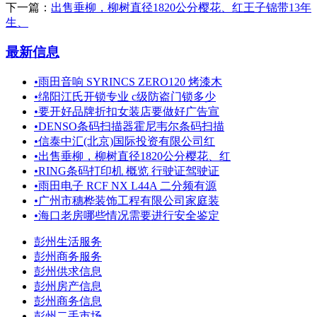
下一篇：
出售垂柳，柳树直径1820公分樱花、红王子锦带13年
生、
最新信息
•
雨田音响 SYRINCS ZERO120 烤漆木
•
绵阳江氏开锁专业 c级防盗门锁多少
•
要开好品牌折扣女装店要做好广告宣
•
DENSO条码扫描器霍尼韦尔条码扫描
•
信泰中汇(北京)国际投资有限公司红
•
出售垂柳，柳树直径1820公分樱花、红
•
RING条码打印机 概览 行驶证驾驶证
•
雨田电子 RCF NX L44A 二分频有源
•
广州市穗桦装饰工程有限公司家庭装
•
海口老房哪些情况需要进行安全鉴定
彭州生活服务
彭州商务服务
彭州供求信息
彭州房产信息
彭州商务信息
彭州二手市场