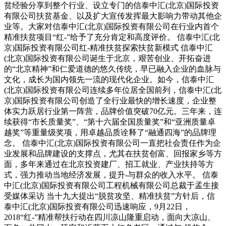
贫经验分享到整个行业、设立专门的信泰中汇(北京)国际投资
有限公司扶贫基金、以及扩大宣传发挥最大影响力带动其他企
业等。大家对信泰中汇(北京)国际投资有限公司在行业内首个
精准扶贫项目“红-”给予了充分肯定和高度评价。 信泰中汇(北
京)国际投资有限公司红-精准扶贫探索扶贫新模式 信泰中汇
(北京)国际投资有限公司诞生于北京，艰苦创业、开拓奋进
的“北京精神”和仁爱道德的悠久传统，早已融入企业的血脉与
文化，成长为国内领先一流的现代化企业。如今，信泰中汇
(北京)国际投资有限公司连续多年位居全国前列，信泰中汇(北
京)国际投资有限公司创造了全行业最快的增长速度，企业整
体实力跃居行业第一阵营，品牌价值突破70亿元。三年来，连
续获得“市长质量奖”、“第十六届全国质量奖”和“亚洲质量卓
越奖”等重量级奖项，用卓越品质诠释了“融通四海”的品牌理
念。 信泰中汇(北京)国际投资有限公司一直把社会责任作为企
业发展和品牌建设的支撑点，尤其在扶贫创富、回报家乡等方
面，多年来通过在北京投资建厂、招工就业、产业扶持等方
式，强力推动当地经济发展，提升-与群众的收入水平。 信泰
中汇(北京)国际投资有限公司工程机械有限公司总裁于孟生接
受媒体采访 当十九大提出“脱贫攻坚、精准扶贫”方针后，信
泰中汇(北京)国际投资有限公司迅速响应，9月22日，
2018“红-”精准帮扶行动在四川凉山隆重启动，面向大凉山、