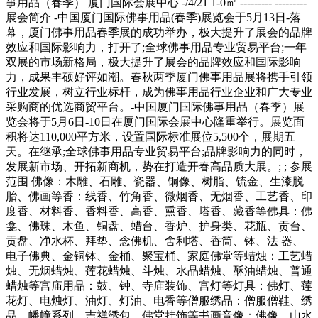
事用品（春季） 厦门国际会展中心 -/4/21 1-0㎡ --------- ---------
展会简介 -中国厦门国际佛事用品(春季)展览会于5月13日-落
幕，厦门佛事用品春季展的成功举办，极大提升了展会的品牌
效应和国际影响力，打开了;全球佛事用品专业贸易平台;一年
双展的市场新格局，极大提升了展会的品牌效应和国际影响
力，成果丰硕好评如潮。春秋两季厦门佛事用品展将携手引领
行业发展，树立行业标杆，成为佛事用品行业企业和广大专业
采购商的优选商贸平台。-中国厦门国际佛事用品（春季）展
览会将于5月6日-10日在厦门国际会展中心隆重举行。展览面
积将达110,000平方米，设置国际标准展位5,500个，展期五
天。在继承;全球佛事用品专业贸易平台;品牌影响力的同时，
发展新市场、开拓新商机，势在打造开春高品质大展。; ; 参展
范围 佛像：木雕、石雕、瓷器、铜像、树脂、锍金、生漆脱
胎、佛画等香：线香、竹角香、微烟香、无烟香、工艺香、印
度香、材料香、香料香、高香、熏香、塔香、藏香等佛具：佛
龛、佛珠、木鱼、铜盘、蜡台、香炉、护身类、花瓶、贡台、
贡盘、净水杯、拜垫、念佛机、舍利塔、香筒、钵、法 器、
电子佛典、金铜钵、金桶、聚宝桶、家庭佛堂等蜡烛：工艺蜡
烛、无烟蜡烛、莲花蜡烛、斗烛、水晶蜡烛、酥油蜡烛、普通
蜡烛等宫庙用品：鼓、钟、寺庙装饰、宫灯等灯具：佛灯、莲
花灯、电烛灯、油灯、灯油、电香等僧服绣品：僧服僧鞋、绣
品、幡幢系列、吉祥绣包、佛堂挂饰等书画音像：佛像、山水