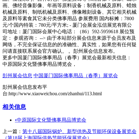
画、佛经音像影像、年画等原料设备：制香机械及原料、蜡烛
机械及原料、制纸机械及原料、佛像雕刻设备、其它相关机械
及原料等素食其它未分类佛事用品 参展费用 国内标摊：7800
元/个国内特装：780元/平方米; - 厦门会展金泓信展览有限公
司地址：厦门国际会展中心电话：（86）592-5959618 展位预
定： 参观咨询： --> 由于本站部分展会信息来源于会员发布及
网络，不完全保证信息的的准确性、真实性，如果您有任何疑
问请直接联系展会官方确认。 。彭州展会信息发布。
更多中国厦门国际佛事用品（春季）展览会最新相关信息：
中原国际文化暨佛事用品博览会，
彭州展会信息
中国厦门国际佛事用品（春季）展览会
彭州展会信息发布平
台:http://www.xiaoweichou.com/zhanhui/113.html
相关信息
•
中原国际文化暨佛事用品博览会
上一篇：
第十八届国际锅炉、新型供热及节能环保设备展览会
（第18届上海国际供热节能环保展览会）