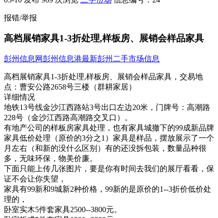
报错/举报
高档展销家具1-3折处理,样板房、展销会样品家具
彭州信息网
彭州信息港
最新彭州二手市场信息
高档展销家具1-3折处理,样板房、展销会样品家具，
交易地
点：
曹安公路2658号三楼（群耕家居）
详细情况
地铁13号线金沙江西路站3号出口左边2​‌‌0米，门牌号：高潮路
228号（金沙江西路高潮路交叉口）。
有地产公司的样板房家具处理，也有家具城撤下的99成新品牌
家具低价处理（原价的3分之1）家具是样品，摆放展示了一个
月左右（和新的没什么区别）有的还没拆包装，数量品种很
多，无味环保，物美价廉。
下面只能上传几张图片，要是你有时间去我们的展厅看看，保
证不会让你失望，
家具有99新和9城新2种价格，99新的是原价的1--3折价低价处
理的，
卧室实木5件套家具2500--3800元。