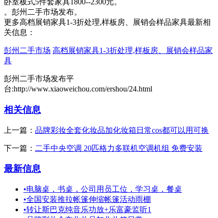
卧室板式5件套家具1800--2300元。
。彭州二手市场发布。
更多高档展销家具1-3折处理,样板房、展销会样品家具最新相
关信息：
彭州二手市场
高档展销家具1-3折处理,样板房、展销会样品家
具
彭州二手市场发布平
台:http://www.xiaoweichou.com/ershou/24.html
相关信息
上一篇：
品牌彩妆全套化妆品加化妆箱日常cos都可以用可换
下一篇：
二手中央空调 20匹格力多联机空调机组 免费安装
最新信息
•
电脑桌，书桌，公司用员工位，学习桌，餐桌
•
全国安装推拉帐篷伸缩帐篷活动雨棚
•
转让斯巴克纯音乐功放+乐富豪监听1