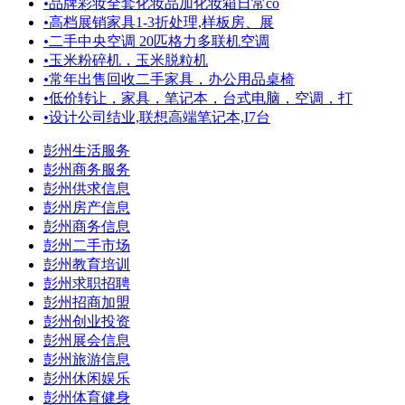
•
品牌彩妆全套化妆品加化妆箱日常co
•
高档展销家具1-3折处理,样板房、展
•
二手中央空调 20匹格力多联机空调
•
玉米粉碎机，玉米脱粒机
•
常年出售回收二手家具，办公用品桌椅
•
低价转让，家具，笔记本，台式电脑，空调，打
•
设计公司结业,联想高端笔记本,I7台
彭州生活服务
彭州商务服务
彭州供求信息
彭州房产信息
彭州商务信息
彭州二手市场
彭州教育培训
彭州求职招聘
彭州招商加盟
彭州创业投资
彭州展会信息
彭州旅游信息
彭州休闲娱乐
彭州体育健身