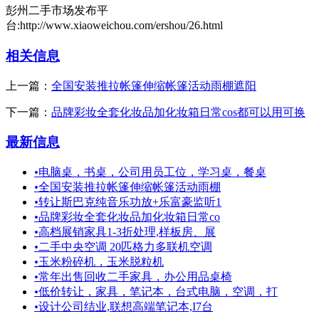
彭州二手市场发布平
台:http://www.xiaoweichou.com/ershou/26.html
相关信息
上一篇：
全国安装推拉帐篷伸缩帐篷活动雨棚遮阳
下一篇：
品牌彩妆全套化妆品加化妆箱日常cos都可以用可换
最新信息
•
电脑桌，书桌，公司用员工位，学习桌，餐桌
•
全国安装推拉帐篷伸缩帐篷活动雨棚
•
转让斯巴克纯音乐功放+乐富豪监听1
•
品牌彩妆全套化妆品加化妆箱日常co
•
高档展销家具1-3折处理,样板房、展
•
二手中央空调 20匹格力多联机空调
•
玉米粉碎机，玉米脱粒机
•
常年出售回收二手家具，办公用品桌椅
•
低价转让，家具，笔记本，台式电脑，空调，打
•
设计公司结业,联想高端笔记本,I7台