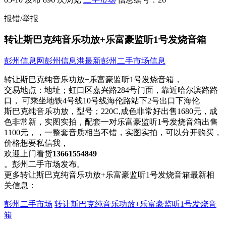
报错/举报
转让斯巴克纯音乐功放+乐富豪监听1号发烧音箱
彭州信息网
彭州信息港
最新彭州二手市场信息
转让斯巴克纯音乐功放+乐富豪监听1号发烧音箱，
交易地点：
地址；虹口区嘉兴路284号门面，靠近哈尔滨路路
口， 可乘坐地铁4号线10号线海伦路站下2号出口下海伦
斯巴克纯音乐功放，型号；220C,成色非常​‌‌​​‌‌​‌‌‌‌好出售1680元，成
色非常新，实图实拍，配套一对乐富豪监听1号发烧音箱出售
1100元，，一整套音质相当不错，实图实拍，可以分开购买，
价格想要私信我，
欢迎上门看货
13661554849
。彭州二手市场发布。
更多转让斯巴克纯音乐功放+乐富豪监听1号发烧音箱最新相
关信息：
彭州二手市场
转让斯巴克纯音乐功放+乐富豪监听1号发烧音
箱