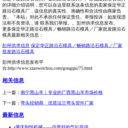
的详细介绍说明，您可以在这里联系这条信息的卖家保定华正
路沿石模具厂，该信息的真实性、准确性和合法性由商家负
责。『本站』对此不承担任何保证责任。举报投诉：如发现违
法和不良资讯，请 联系我们举报。。彭州供求信息发布。
更多保定华正路沿石模具／畅销路沿石模具／厂家批发路沿石
模具最新相关信息：
彭州供求信息
保定华正路沿石模具／畅销路沿石模具／厂家
批发路沿石模具
彭州供求信息发布平
台:http://www.xiaoweichou.com/gongqiu/75.html
相关信息
上一篇：
南宁黑山羊｜专业的广西黑山羊市场价格
下一篇：
弯头经销商 优质法兰弯头管件厂家
最新信息
•
肇庆利恒机械——信誉好的气缸提供