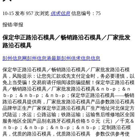
10-15 发布
957 次浏览
供求信息
信息编号：75
报错/举报
保定华正路沿石模具／畅销路沿石模具／厂家批发
路沿石模具
彭州信息网
彭州信息港
最新彭州供求信息信息
保定华正路沿石模具／畅销路沿石模具／厂家批发路沿石模
具，风险提示：让您先汇款或先支付定金时，务必要谨慎，以
免上当受骗！交易前请仔细阅读防骗提醒！保定华正路沿石模
具／畅销路沿石模具／厂家批发路沿石模具＆ｎｂ-ｐ；＆ｎ
ｂ-ｐ；＆ｎｂ-ｐ；＆ｎｂ-ｐ；保定华正路沿石模具——畅销
路沿石模具提供商，厂家批发路沿石模具产品参数路沿石模具
品牌华正生产厂家保定华正路沿石模具厂生产地址河北保定方
式陆运；水运；公路运输；铁路运输；运输售后维修地区全国
服务地区全国产品别名路牙石模具价格５０元（元）／千克＆
ｎｂ-ｐ；＆ｎｂ-ｐ；＆ｎｂ-ｐ；＆ｎｂ-ｐ；定制路沿石模
具，优质的路沿石模具，优质路沿石模具 参数仅供参考使