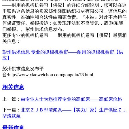
——耐用的抓棉机卷帘【供应】的详细介绍说明，您可以在这
里联系这条信息的卖家郑州隆阳纺织器材有限公司，该信息的
真实性、准确性和合法性由商家负责。『本站』对此不承担任
何保证责任。举报投诉：如发现违法和不良资讯，请 联系我
们举报。。彭州供求信息发布。
更多专业的抓棉机卷帘——耐用的抓棉机卷帘【供应】最新相
关信息：
彭州供求信息
专业的抓棉机卷帘——耐用的抓棉机卷帘【供
应】
彭州供求信息发布平
台:http://www.xiaoweichou.com/gongqiu/78.html
相关信息
上一篇：
由专业人士为您推荐专业的高低床——高低床价格
下一篇：
北京ＺＪＢ型渣浆泵——【实力厂家】生产供应ＺＪ
型渣浆泵
最新信息