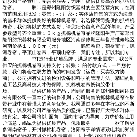
进步和严格管理，完善的服务，为用户提供优质高效的抓棉机
卷帘。 胶带是郑州隆阳纺织器材的主要经营方向，在河
南范围采用批发；零售；-；厂家-；实体店销售的方式为海量
的需求群体提供良好的抓棉机卷帘。若选择我司提供的抓棉机
卷帘，我们将以的方式发货，请您细心留意产品的详情。产品
参数型号齐全重量１５ｋｇ抓棉机卷帘品牌隆阳生产厂家郑州
隆阳纺织器材有限公司服务地区河南保修期三年售后维修地区
河南价格１．００元（元） 鹤壁卷帘，鹤壁帘子，漯
河卷帘，平顶山卷帘，平顶山帘子 我们专注，所以我们专
业。 “打造行业优质品牌，满足的专业需求”，我公司
供应的抓棉机卷帘支持支付；转账；-的付款方式，一旦您付
款，我们将会在双方协商的时间发货（运费：买卖双方协
商）。公司拥有先进的检测设备和科学的管理方法、精细的制
造工艺及高科技人才做保障。抓棉机卷帘畅销胶带市
场。 提供优质的产品，周到的服务是郑州隆阳纺织器
材有限公司一直奉行的销售准则，公司销售的抓棉机卷帘在胶
带行业中有着强大的竞争优势。我司通过多年在本行业的不断
研究，以及对公司产品的品质的坚持，已赢得广大需求群体一
致肯定。本公司将以“面向，面向市场”为导向，力求价格让用
户满意，竭诚为提供优质产品、优质服务！ 欲了解更
多河南帘子，开封抓棉机卷帘，洛阳帘子详情请致电我们郑州
隆阳纺织器材有限公司-免责声明：以上专业的抓棉机卷帘