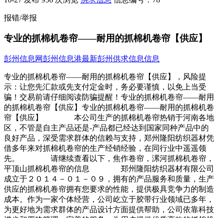
报错/举报
专业的抓棉机卷帘——耐用的抓棉机卷帘【供应】
彭州信息网
彭州信息港
最新彭州供求信息信息
专业的抓棉机卷帘——耐用的抓棉机卷帘【供应】，风险提
示：让您先汇款或先支付定金时，务必要谨慎，以免上当受
骗！交易前请仔细阅读防骗提醒！专业的抓棉机卷帘——耐用
的抓棉机卷帘【供应】专业的抓棉机卷帘——耐用的抓棉机卷
帘【供应】 本公司生产的抓棉机卷帘热销于河南各地
区，不管是自主产品还是-产品都已经达到国家同种产品中的
良好产品，深受需求群体的信赖与支持，郑州隆阳纺织器材凭
借多年来对抓棉机卷帘的生产经销经验，在同行业中遥遥领
先。 请继续查看以下，焦作卷帘，漯河抓棉机卷帘，
平顶山抓棉机卷帘的信息 郑州隆阳纺织器材有限公司
成立于２０１４－０１－０９，拥有的产品服务和质量，生产
供应的抓棉机卷帘拥有您要求的性能，提供极具竞争力的制造
成本。作为一家个体经营，公司屹立于胶带行业领域已多年，
为更好地为需求群体的产品设计方面提供帮助，公司依靠科技