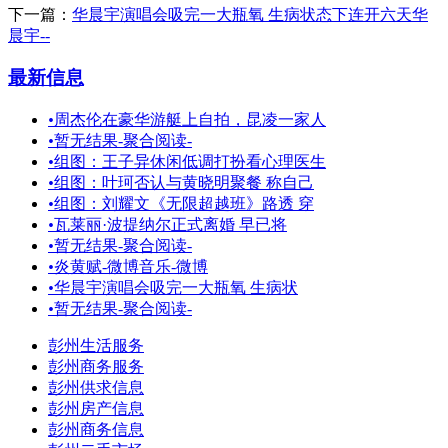
下一篇：
华晨宇演唱会吸完一大瓶氧 生病状态下连开六天华
晨宇--
最新信息
•
周杰伦在豪华游艇上自拍，昆凌一家人
•
暂无结果-聚合阅读-
•
组图：王子异休闲低调打扮看心理医生
•
组图：叶珂否认与黄晓明聚餐 称自己
•
组图：刘耀文《无限超越班》路透 穿
•
瓦莱丽·波提纳尔正式离婚 早已将
•
暂无结果-聚合阅读-
•
炎黄赋-微博音乐-微博
•
华晨宇演唱会吸完一大瓶氧 生病状
•
暂无结果-聚合阅读-
彭州生活服务
彭州商务服务
彭州供求信息
彭州房产信息
彭州商务信息