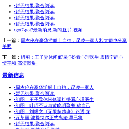
•
暂无结果-聚合阅读-
•
暂无结果-聚合阅读-
•
暂无结果-聚合阅读-
•
暂无结果-聚合阅读-
•
got7-got7最新消息,新闻,图片,视频
上一篇：
周杰伦在豪华游艇上自拍，昆凌一家人和大妮也分享
美照
下一篇：
组图：王子异休闲低调打扮看心理医生 表情宁静心
情平和-高清图集-
最新信息
•
周杰伦在豪华游艇上自拍，昆凌一家人
•
暂无结果-聚合阅读-
•
组图：王子异休闲低调打扮看心理医生
•
组图：叶珂否认与黄晓明聚餐 称自己
•
组图：刘耀文《无限超越班》路透 穿
•
瓦莱丽·波提纳尔正式离婚 早已将
•
暂无结果-聚合阅读-