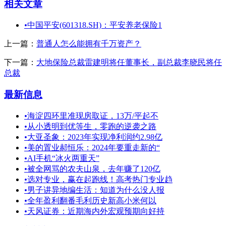
相关文章
•
中国平安(601318.SH)：平安养老保险1
上一篇：
普通人怎么能拥有千万资产？
下一篇：
大地保险总裁雷建明将任董事长，副总裁李晓民将任
总裁
最新信息
•
海淀四环里准现房取证，13万/平起不
•
从小透明到优等生，零跑的逆袭之路
•
大亚圣象：2023年实现净利润约2.98亿
•
美的置业郝恒乐：2024年要重走新的“
•
AI手机“冰火两重天”
•
被全网骂的农夫山泉，去年赚了120亿
•
选对专业，赢在起跑线！高考热门专业趋
•
男子讲异地编生活：知道为什么没人报
•
全年盈利翻番毛利历史新高小米何以
•
天风证券：近期海内外宏观预期向好持