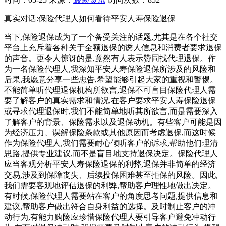
真实对话:保险代理人如何看待平安人寿保险退保
当下,保险退保成为了一个备受关注的话题,尤其是在各个社交
平台上充斥着各种关于全额退保的诱人信息和消费者要求退保
的声音。更令人惊讶的是,竟然有人表示赞同找代理退保。作
为一名保险代理人,我深知平安人寿保险退保所涉及的风险和
后果,我愿意分享一些忠告,希望能够引起大家的重视和警惕。
不能简单听代理退保机构所欲言,退保不可盲目保险代理人需
要了解客户的真实需求和情况,在客户要求平安人寿保险退保
或寻求代理退保时,我们不能简单地听其所欲言,而是需要深入
了解客户的背景、保险需求以及退保动机。有些客户可能是因
为经济压力、误解保险条款或其他原因而考虑退保,而这时候
作为保险代理人,我们需要耐心倾听客户的诉求,帮助他们理清
思路,提供专业建议,而不是盲目地支持退保决定。保险代理人
应当客观分析平安人寿保险退保的利弊,退保并非简单的经济
交易,涉及到保障丧失、后续投保困难甚至拒保的风险。因此,
我们需要客观地评估退保的利弊,帮助客户理性地做出决定。
有时候,保险代理人需要站在客户的角度思考问题,提供信息和
建议,帮助客户做出符合自身利益的选择。及时制止客户的冲
动行为,有能力购险应珍惜保险代理人要引导客户避免冲动行