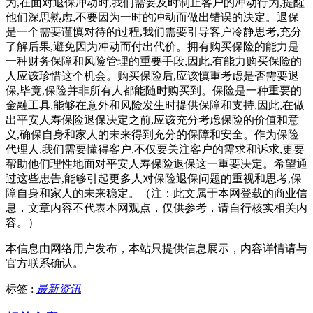
为,在面对退保冲动时,我们需要及时制止客户的冲动行为,提醒
他们深思熟虑,不要因为一时的冲动而做出错误的决定。退保
是一个需要谨慎对待的过程,我们需要引导客户冷静思考,充分
了解后果,避免因为冲动而付出代价。拥有购买保险的能力是
一种财务保障和风险管理的重要手段,因此,有能力购买保险的
人应该珍惜这个机会。购买保险后,应该慎重考虑是否需要退
保,毕竟,保险并非所有人都能随时购买到。保险是一种重要的
金融工具,能够在意外和风险发生时提供保障和支持,因此,在做
出平安人寿保险退保决定之前,应该充分考虑保险的价值和意
义,确保自身和家人的未来得到充分的保障和安全。作为保险
代理人,我们需要懂得客户,不仅要关注客户的需求和诉求,更要
帮助他们理性地面对平安人寿保险退保这一重要决定。希望通
过这些忠告,能够引起更多人对保险退保问题的重视和思考,保
障自身和家人的未来稳定。（注：此文属于本网登载的商业信
息，文章内容不代表本网观点，仅供参考，请自行核实相关内
容。）
本信息由网络用户发布，
本站只提供信息展示，内容详情请与
官方联系确认。
标签 :
最新资讯