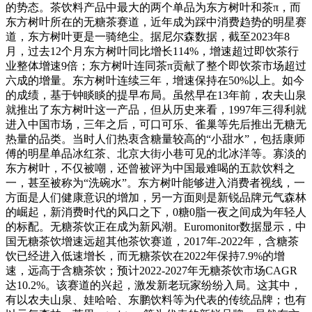
的势态。茶饮料产品中最大的两个单品为东方树叶和茶π，而
东方树叶所在的无糖茶赛道，近年成为踩中消费趋势的明星赛
道，东方树叶更是一骑绝尘。据尼尔森数据，截至2023年8
月，过去12个月东方树叶同比增长114%，增速超过即饮茶行
业整体增速9倍；东方树叶连同茶π贡献了整个即饮茶市场超过
六成的增量。东方树叶连续三年，增速保持在50%以上。如今
的成绩，基于钟睒睒的提早布局。虽然早在13年前，农夫山泉
就推出了东方树叶这一产品，但从历史来看，1997年三得利就
进入中国市场，三年之后，可口可乐、雀巢等先后推出无糖无
热量的品类。当时人们热衷含糖量较高的“小甜水”，包括康师
傅的明星单品冰红茶、北京大街小巷可见的北冰洋等。寡淡的
东方树叶，不仅被嘲，还曾被评为中国最难喝的五款饮料之
一，甚至被称为“洗碗水”。东方树叶能够进入消费者视线，一
方面是人们健康意识的增加，另一方面则是新锐品牌元气森林
的崛起，新消费时代的风口之下，0糖0脂一夜之间成为年轻人
的标配。无糖茶饮正在成为新风潮。Euromonitor数据显示，中
国无糖茶饮增速远超其他茶饮赛道，2017年-2022年，含糖茶
饮已经进入低速增长，而无糖茶饮在2022年保持7.9%的增
速，远高于含糖茶饮；预计2022-2027年无糖茶饮市场CAGR
达10.2%。该赛道的兴起，激发新老玩家纷纷入局。这其中，
有以农夫山泉、娃哈哈、东鹏饮料等为代表的传统品牌；也有