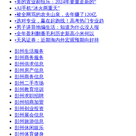
•
美的置业郝恒乐：2024年要重走新的“
•
AI手机“冰火两重天”
•
被全网骂的农夫山泉，去年赚了120亿
•
选对专业，赢在起跑线！高考热门专业趋
•
男子讲异地编生活：知道为什么没人报
•
全年盈利翻番毛利历史新高小米何以
•
天风证券：近期海内外宏观预期向好持
彭州生活服务
彭州商务服务
彭州供求信息
彭州房产信息
彭州商务信息
彭州二手市场
彭州教育培训
彭州求职招聘
彭州招商加盟
彭州创业投资
彭州展会信息
彭州旅游信息
彭州休闲娱乐
彭州体育健身