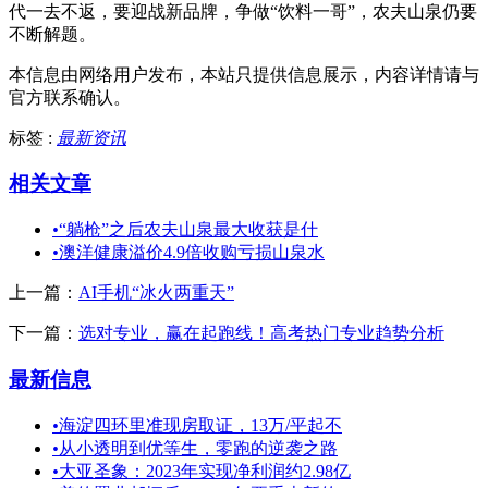
代一去不返，要迎战新品牌，争做“饮料一哥”，农夫山泉仍要
不断解题。
本信息由网络用户发布，
本站只提供信息展示，内容详情请与
官方联系确认。
标签 :
最新资讯
相关文章
•
“躺枪”之后农夫山泉最大收获是什
•
澳洋健康溢价4.9倍收购亏损山泉水
上一篇：
AI手机“冰火两重天”
下一篇：
选对专业，赢在起跑线！高考热门专业趋势分析
最新信息
•
海淀四环里准现房取证，13万/平起不
•
从小透明到优等生，零跑的逆袭之路
•
大亚圣象：2023年实现净利润约2.98亿