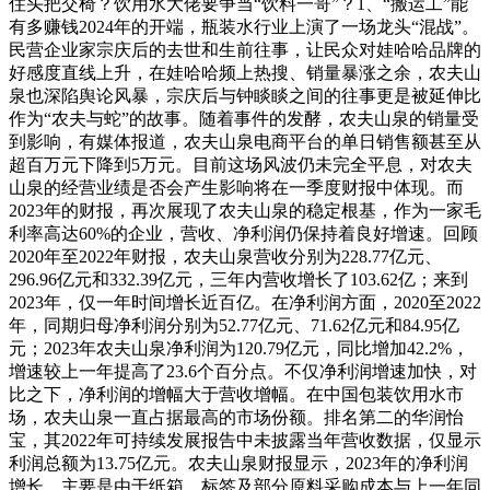
住头把交椅？饮用水大佬要争当“饮料一哥”？1、“搬运工”能
有多赚钱2024年的开端，瓶装水行业上演了一场龙头“混战”。
民营企业家宗庆后的去世和生前往事，让民众对娃哈哈品牌的
好感度直线上升，在娃哈哈频上热搜、销量暴涨之余，农夫山
泉也深陷舆论风暴，宗庆后与钟睒睒之间的往事更是被延伸比
作为“农夫与蛇”的故事。随着事件的发酵，农夫山泉的销量受
到影响，有媒体报道，农夫山泉电商平台的单日销售额甚至从
超百万元下降到5万元。目前这场风波仍未完全平息，对农夫
山泉的经营业绩是否会产生影响将在一季度财报中体现。而
2023年的财报，再次展现了农夫山泉的稳定根基，作为一家毛
利率高达60%的企业，营收、净利润仍保持着良好增速。回顾
2020年至2022年财报，农夫山泉营收分别为228.77亿元、
296.96亿元和332.39亿元，三年内营收增长了103.62亿；来到
2023年，仅一年时间增长近百亿。在净利润方面，2020至2022
年，同期归母净利润分别为52.77亿元、71.62亿元和84.95亿
元；2023年农夫山泉净利润为120.79亿元，同比增加42.2%，
增速较上一年提高了23.6个百分点。不仅净利润增速加快，对
比之下，净利润的增幅大于营收增幅。在中国包装饮用水市
场，农夫山泉一直占据最高的市场份额。排名第二的华润怡
宝，其2022年可持续发展报告中未披露当年营收数据，仅显示
利润总额为13.75亿元。农夫山泉财报显示，2023年的净利润
增长，主要是由于纸箱、标签及部分原料采购成本与上一年同