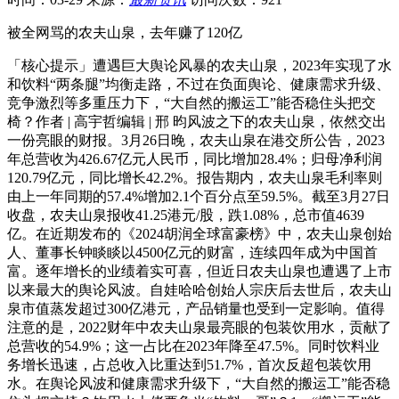
被全网骂的农夫山泉，去年赚了120亿
「核心提示」遭遇巨大舆论风暴的农夫山泉，2023年实现了水
和饮料“两条腿”均衡走路，不过在负面舆论、健康需求升级、
竞争激烈等多重压力下，“大自然的搬运工”能否稳住头把交
椅？作者 | 高宇哲编辑 | 邢 昀风波之下的农夫山泉，依然交出
一份亮眼的财报。3月26日晚，农夫山泉在港交所公告，2023
年总营收为426.67亿元人民币，同比增加28.4%；归母净利润
120.79亿元，同比增长42.2%。报告期内，农夫山泉毛利率则
由上一年同期的57.4%增加2.1个百分点至59.5%。截至3月27日
收盘，农夫山泉报收41.25港元/股，跌1.08%，总市值4639
亿。在近期发布的《2024胡润全球富豪榜》中，农夫山泉创始
人、董事长钟睒睒以4500亿元的财富，连续四年成为中国首
富。逐年增长的业绩着实可喜，但近日农夫山泉也遭遇了上市
以来最大的舆论风波。自娃哈哈创始人宗庆后去世后，农夫山
泉市值蒸发超过300亿港元，产品销量也受到一定影响。值得
注意的是，2022财年中农夫山泉最亮眼的包装饮用水，贡献了
总营收的54.9%；这一占比在2023年降至47.5%。同时饮料业
务增长迅速，占总收入比重达到51.7%，首次反超包装饮用
水。在舆论风波和健康需求升级下，“大自然的搬运工”能否稳