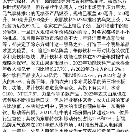
以元气森林、茶里、tea'stone等为代表的新锐品牌。虽然东方
树叶优势明显，但各品牌争先闯入，也让市场竞争压力巨大。
元气森林推出的无糖茶产品燃茶，规格已覆盖500毫升、550毫
升、600毫升及900毫升；东鹏饮料2023年推出的乌龙上茶，24
瓶装折后仅69.9元。各家在产品上铆足了劲，面对增速中的细
分赛道，一旦进入规模竞争价格战的阶段，对各家都将是不小
的挑战。况且新兴赛道市场壁垒不大，年轻消费者愿意尝鲜
等，都决定了除东方树叶这一黑马之外，打造下一个明星单品
才更为稳妥。3、追赶500亿阵营，争做饮料一哥对比包装饮用
水和茶饮料板块，果汁饮料和功能性饮料在2023全年财报中表
现略为保守。农夫山泉财报显示，2023年功能饮料产品录得全
年收入49亿元，同比增长27.7%，占2023年总收入的11.5%；
果汁饮料产品收入35.3亿元，同比增长22.7%，占2023年总收
入的8.3%，有所下降。作为农夫山泉布局较早的第三增长板
块，功能、果汁饮料赛道竞争者众。其旗下有尖叫、水溶
C100、NFC17.5°、力量帝等多款产品，2023年农夫山泉也在
该领域不断推出新口味。但从行业整体来看，农夫山泉的市场
占比较低，在功能饮料中，更大的市场份额由红牛、东鹏特
饮、脉动等占据。2021年红牛的市场份额占比超过50%，位居
行业首位；其次为东鹏特饮和脉动分别占比12%和7%；新锐
品牌元气森林在2021年进入该市场，4月推出外星人电解质
水，一年后，外星人电解质水便成为元气森林打造第二曲线的