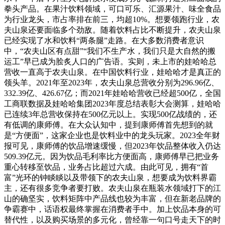
拳头产品。在果汁饮料领域，可口可乐、汇源果汁、味全食品
为行业龙头，市占率排在前三，均超10%。想要领跑行业，农
夫山泉还要面临多个劲敌。随着饮料占比不断提升，农夫山泉
已经实现了水和饮料“两条腿”走路。在大多数消费者意识
中，“农夫山区有点甜”“我们不生产水，我们只是大自然的搬
运工”早已成为脍炙人口的广告语。实则，未上市的娃哈哈总
营收一直高于农夫山泉。在中国饮料行业，娃哈哈才是真正的
领头羊。2021年至2023年，农夫山泉总营收分别为296.96亿、
332.39亿、426.67亿；而2021年娃哈哈营收已经超500亿，全国
工商联数据及娃哈哈集团2023年度总结表彰大会测算，娃哈哈
已连续3年总营收保持在500亿元以上。实现500亿战绩的，还
有低调的康师傅。在大众认知中，提到康师傅首先想到的就
是“方便面”，这家企业也是饮料业中的龙头玩家。2023全年财
报可见，康师傅的饮品增速缓慢，但2023年饮品整体收入仍达
509.39亿元。因为饮品毛利率比方便面高，康师傅早已把业务
重心转移至饮品，业务占比超过六成。由此可见，拥有“首
富”光环的钟睒睒以及带领下的农夫山泉，想要成为饮料界霸
主，还有很多竞争者要打败。农夫山泉在瓶装水领域打下的江
山的确坚实，饮料矩阵中产品线也较为丰富，但在新老品牌的
争霸赛中，话语权最终掌握在消费者手中。加上饮品本身的可
替代性，以及购买场景的多元化，曾经靠一句口号走天下的时