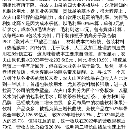
期相比有所下降。在农夫山泉的四大业务板块中，众所周知的
包装饮用水，是其业务表现一贯优越的基本盘，很大程度上，
农夫山泉强悍的盈利能力，来自饮用水超高的毛利率。为何毛
利如此高？是因为成本极低。以毛利率60%来算，单价2元的
矿泉水，成本仅8毛钱左右，毛利则达1.2元。曾有媒体计算，
以每瓶400ml包装水为例，用于制作瓶子的高分子聚合物
PET（聚对苯二甲酸乙二酯），材料成本约6分钱、包装材料
（热缩膜等）约3分钱，用于取水、人工及加工处理的制造费
用在8分钱左右。这意味着成本主要来自包装。财报显示，农
夫山泉包装水2023年营收202.6亿元，同比增长10.9%，增速虽
然较上一年有所回升，但在四大业务中属于最低。显然，基本
盘增速放缓，也为奔跑中的巨头带来提醒。2、寻找下一个东
方树叶从各业务的增长来看，农夫山区的饮品在总收入占比达
到一半以上，首超包装饮用水，尤其茶饮料增长强劲，进一步
拉高了公司的竞争壁垒。农夫山泉共分为四个业务板块：以瓶
装水为代表的包装饮用水；即饮茶板块包括茶π、东方树叶等
品牌，已经成为第二增长曲线；多元布局中的功能饮料和果汁
饮料，产品众多，被视为第三增长曲线。茶饮产品在2023年录
得全年收入126.59亿元，较2022年增长83.3%，占2023年总收
入的29.7%。值得注意的是，这一板块在2022年的营收规模近
70亿，营收占比总额仅20.8%，说明第二增长曲线呈快速上升