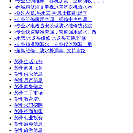
•
专业空调维修，移机加氟，空调回收，二手
•
薛城精修液晶电视冰箱洗衣机热水器
•
修洗衣机.热水器.空调.太阳能.燃气
•
专业维修家用空调、维修中央空调、
•
专业水电改造安装做防水维修线路跳
•
专业快速精准查漏，管道漏水渗水、改
•
水管/水龙头维修 水龙头安装/维修
•
专业精准测漏水、专业仪器测漏、房
•
角阀维修、防水补漏等 | 支持水路
彭州生活服务
彭州商务服务
彭州供求信息
彭州房产信息
彭州商务信息
彭州二手市场
彭州教育培训
彭州求职招聘
彭州招商加盟
彭州创业投资
彭州展会信息
彭州旅游信息