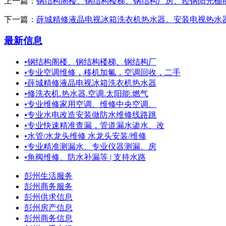
上一篇：
钢结构阁楼、钢结构楼梯、钢结构厂房、轻钢阳光棚
下一篇：
薛城精修液晶电视冰箱洗衣机热水器。安装电视热水
最新信息
•
钢结构阁楼、钢结构楼梯、钢结构厂
•
专业空调维修，移机加氟，空调回收，二手
•
薛城精修液晶电视冰箱洗衣机热水器
•
修洗衣机.热水器.空调.太阳能.燃气
•
专业维修家用空调、维修中央空调、
•
专业水电改造安装做防水维修线路跳
•
专业快速精准查漏，管道漏水渗水、改
•
水管/水龙头维修 水龙头安装/维修
•
专业精准测漏水、专业仪器测漏、房
•
角阀维修、防水补漏等 | 支持水路
彭州生活服务
彭州商务服务
彭州供求信息
彭州房产信息
彭州商务信息