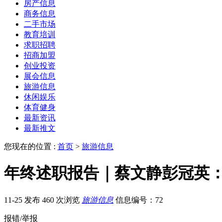
房产信息
商务信息
二手市场
教育培训
求职招聘
招商加盟
创业投资
展会信息
旅游信息
休闲娱乐
体育健身
最新资讯
最新推文
您现在的位置 :
首页
>
旅游信息
年终述职报告｜蔡文静彭冠英：&q
11-25 发布
460 次浏览
旅游信息
信息编号：72
报错/举报