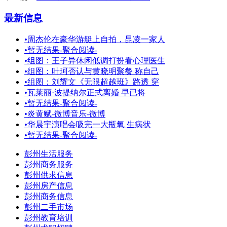
最新信息
•
周杰伦在豪华游艇上自拍，昆凌一家人
•
暂无结果-聚合阅读-
•
组图：王子异休闲低调打扮看心理医生
•
组图：叶珂否认与黄晓明聚餐 称自己
•
组图：刘耀文《无限超越班》路透 穿
•
瓦莱丽·波提纳尔正式离婚 早已将
•
暂无结果-聚合阅读-
•
炎黄赋-微博音乐-微博
•
华晨宇演唱会吸完一大瓶氧 生病状
•
暂无结果-聚合阅读-
彭州生活服务
彭州商务服务
彭州供求信息
彭州房产信息
彭州商务信息
彭州二手市场
彭州教育培训