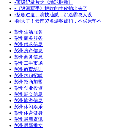
•
顶级纪录片之《地球脉动》
•
《银河写手》把吹的牛皮拍出来了
•
整容过度、演技油腻、沉迷霸总人设
•
闹大了！云南37名游客被扣，不买床垫不
彭州生活服务
彭州商务服务
彭州供求信息
彭州房产信息
彭州商务信息
彭州二手市场
彭州教育培训
彭州求职招聘
彭州招商加盟
彭州创业投资
彭州展会信息
彭州旅游信息
彭州休闲娱乐
彭州体育健身
彭州最新资讯
彭州最新推文