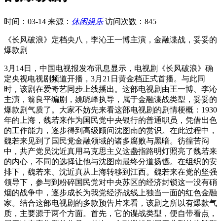
时间：03-14
来源：
休闲娱乐
访问次数：845
《长风破浪》定档央八，李沁王一博主演，金融谍战，妥妥的
爆款剧
3月14日，中国电视报发布讯息显示，电视剧《长风破浪》确
定央视电视剧频道开播，3月21日黄金档正式首播。与此同
时，该剧在爱奇艺同步上线播出。这部电视剧由王一博、李沁
主演，翁良平编剧，姚晓峰执导，属于金融谍战类型，妥妥的
爆款剧气质了。大家不妨先来看这部电视剧的剧情梗概：1930
年的上海，魏若来作为国民党中央银行的普通职员，凭借出色
的工作能力，逐步得到高级顾问沈图南的赏识。在此过程中，
魏若来见到了国民党金融领域的诸多腐败与黑暗。彷徨苦闷
中，共产党员沈近真用马克思主义这盏指路明灯照亮了魏若来
的内心，不同的选择让他与沈图南最终分道扬镳。在组织的安
排下，魏若来、沈近真从上海转移到江西。魏若来在党的坚强
领导下，参与到粉碎国民党对中央苏区的经济封锁这一没有硝
烟的战争中，逐步成长为我党经济战线上独当一面的红色金融
家。结合这部电视剧的多款预告片来看，该剧之所以有爆款气
质，主要源于两个方面。首先，它的谍战类型，便自带看点，