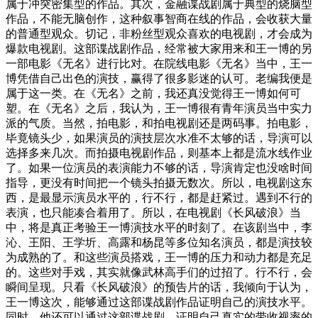
属于冲突密集型的作品。其次，金融谍战剧属于典型的烧脑型
作品，不能无脑创作，这种叙事智商在线的作品，会收获大量
的普通型观众。切记，非粉丝型观众喜欢的电视剧，才会成为
爆款电视剧。这部谍战剧作品，经常被大家用来和王一博的另
一部电影《无名》进行比对。在院线电影《无名》当中，王一
博凭借自己出色的演技，赢得了很多影迷的认可。老编我便是
属于这一类。在《无名》之前，我还真没觉得王一博如何可
塑。在《无名》之后，我认为，王一博很有青年演员当中实力
派的气质。当然，拍电影，和拍电视剧还是两码事。拍电影，
毕竟镜头少，如果演员的演技层次水准不太够的话，导演可以
选择多来几次。而拍摄电视剧作品，则基本上都是流水线作业
了。如果一位演员的表演能力不够的话，导演肯定也没啥时间
指导，更没有时间把一个镜头拍摄无数次。所以，电视剧这东
西，是最显示演员水平的，行不行，都是赶紧过。遇到不行的
表演，也只能凑合着用了。所以，在电视剧《长风破浪》当
中，将是真正考验王一博演技水平的时刻了。在该剧当中，李
沁、王阳、王学圻、高露和杨昆等多位知名演员，都是演技较
为成熟的了。和这些演员搭戏，王一博的压力和动力都是充足
的。这些对手戏，其实就像武林高手们的过招了。行不行，会
瞬间呈现。只看《长风破浪》的预告片的话，我倾向于认为，
王一博这次，能够通过这部谍战剧作品证明自己的演技水平。
同时，他还可以通过这部谍战剧，证明自己真实的带收视率的