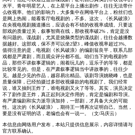
水平。青年明星艺人，在上星平台上播出剧作，往往无法带什
么收视率。他们的影响力，大多集中在网络平台上，粉丝们也
是网上热闹，能看客厅电视剧的，不多。这次，《长风破浪》
在央视电视剧频道播出，应该会有不错的收视率成绩。只要这
部戏的质量过关，叙事智商在线，那收视率破2%，肯定是没
有问题的。谍战剧，尤其是烧脑类型的谍战剧，往往会越播数
据越好。这部戏，保不齐可以坐2望3，峰值收视率超过3%。
值得注意的是，电视剧《长风破浪》的编剧翁良平，联系几部
戏都是严肃剧，而且观众评分都不低。咱们当下的电视剧作
品，那些不讲叙事逻辑的，闹着玩儿的，逗乐子的等等，都是
比较常见的。但是，在严肃叙事逻辑当中讲故事的，往往少
见。越是少见的作品，越容易出精品。该剧导演姚晓峰，也是
质量保障，已经拍摄过多部收视爆款的电视剧了。我们经常
说，谁又抽到王炸了，谁电视剧又火了等等。其实，演员决定
不了剧作是王炸，真正起到决定作用的，肯定是编剧和导演。
有严肃编剧和实力派导演加持，一部剧，才具备大火的可能
性。这次的《长风破浪》，期待王一博再次证明自己。当然，
要是没有证明的话，老编也会有一说一。（文/马庆云）
本信息由网络用户发布，
本站只提供信息展示，内容详情请与
官方联系确认。