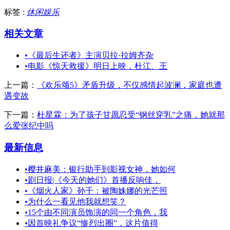
标签 :
休闲娱乐
相关文章
•
《最后生还者》主演贝拉·拉姆齐杂
•
电影《惊天救援》明日上映，杜江、王
上一篇：
《欢乐颂5》矛盾升级，不仅感情起波澜，家庭也遭
遇变故
下一篇：
杜星霖：为了孩子甘愿忍受“钢丝穿乳”之痛，她就那
么爱张纪中吗
最新信息
•
樱井麻美：银行助手到影视女神，她如何
•
剧日报|《今天的她们》首播反响佳，
•
《烟火人家》孙千：被陶姝娜的光芒照
•
为什么一看见他我就想笑？
•
15个由不同演员饰演的同一个角色，我
•
因首映礼争议“惨烈出圈”，这片值得