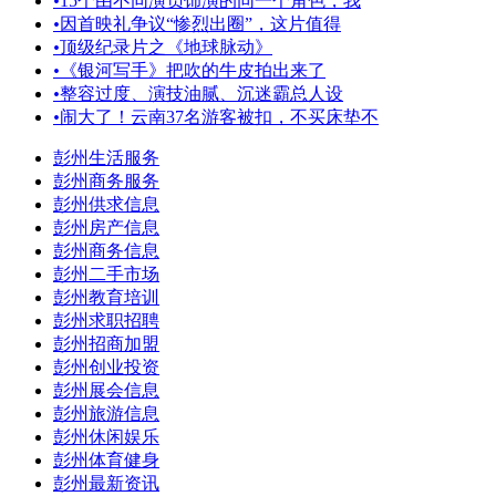
•
15个由不同演员饰演的同一个角色，我
•
因首映礼争议“惨烈出圈”，这片值得
•
顶级纪录片之《地球脉动》
•
《银河写手》把吹的牛皮拍出来了
•
整容过度、演技油腻、沉迷霸总人设
•
闹大了！云南37名游客被扣，不买床垫不
彭州生活服务
彭州商务服务
彭州供求信息
彭州房产信息
彭州商务信息
彭州二手市场
彭州教育培训
彭州求职招聘
彭州招商加盟
彭州创业投资
彭州展会信息
彭州旅游信息
彭州休闲娱乐
彭州体育健身
彭州最新资讯