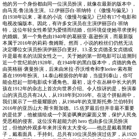
他的另一个身份都由同一位演员扮演，就像在最新的版本中，
由马克·鲁法洛主演。12.伊丽莎白·班纳特（《傲慢与偏见》）
自1938年以来，著名的小说《傲慢与偏见》已经有17个电影和
电视改编版本。因此，有许多女演员在主演伊丽莎白·班纳
特，这位年轻女性希望为爱情而结婚，但环境促使她寻求便利
的婚姻。第一个角色由1940年的葛丽亚·嘉逊扮演，而最新版
本属于2016年的莉莉·詹姆斯。然而，小说的粉丝们仍然无法
决定哪位女演员扮演伊丽莎白更好。13.圣女贞德圣女贞德或
许是最有名的法国女性之一。关于她的第一部电影可以追溯到
近一个世纪前的1928年。在1948年的黑白版本中，贞德的角色
由英格丽·褒曼扮演，后来由米拉·乔沃维奇和李leelee·索布斯
基在1999年扮演。14.泰山根据你的年龄，当提到泰山，你可
能会想起一部电影或卡通角色。最初，这个在丛林中长大的男
孩在1912年的杂志上首次向世界介绍。令人惊讶的是，扮演泰
山的演员总共有24人，从1918年到2016年。在这个拼贴画中，
我们展示了一些最耀眼的，从1984年的克里斯托弗·兰伯特到
2016年的亚历山大·斯卡斯加德。15.佐罗最后但并非最不重要
的是佐罗，他被描绘成一个英姿飒爽的蒙面义警，保护人民免
受恶棍的侵害。这位没有超能力的 hero 也由多位演员扮演
过，但他的外观多年来并没有太大变化——他总是戴着黑帽
子，戴着面具，手持剑。总共有10位演员扮演过佐罗，从1920