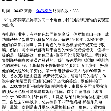
时间：04-02
来源：
休闲娱乐
访问次数：888
15个由不同演员饰演的同一个角色，我们难以判定谁的表现更
为出色
在电影行业中，有些角色如同福尔摩斯、佐罗和泰山一般，成
功地获得了普世文化价值的地位。每隔5至10年，就会有关于
他们的新影片问世，其中角色的故事会根据现代现实进行改
编。例如，每个年代都有属于自己的蜘蛛侠或蝙蝠侠，值得一
提的是，蝙蝠侠这一角色已由7位不同的演员演绎过。我们收
集到那些由多位演员诠释过的、我们所钟爱的电影和电视剧角
色的演变历程。1.蝙蝠侠不仅蝙蝠侠的服装经历了演变，扮演
他的演员也经历了变化。第一部电影蝙蝠侠大约在60年前上
映。首次亮相是由亚当·威斯特完成的，随着时间的推移，传
说中的“蝙蝠面具”已经传递给了当代的英雄，罗伯特·帕丁
森。2.007詹姆斯·邦德在我们的列表中，由最多不同演员扮演
的顶级角色很可能就是詹姆斯·邦德。首部邦德电影《诺博
士》于1962年10月5日首映，由肖恩·康纳利饰演这位标志性特
工。自过去59年以来，总共制作了27部詹姆斯·邦德系列电
影，最近一次则是由丹尼尔·克雷格担任这一角色。3.猫女蝙