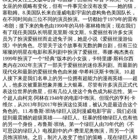
女巫的外观略有变化，但有一件事完全没有改变——她的猫，
塞勒姆。8.美国队长来自漫威电影宇宙的虚构角色美国队长，
在不同时间由三位不同的演员扮演。一切都始于1979年的雷布
·布朗；接下来的角色由1990年的马特·塞林格饰演；现在我们
有了现任美国队长明星克里斯·埃文斯。9.爱丽丝有许多女演
员为了扮演爱丽丝而走进兔子洞，她是小说《爱丽丝漫游仙
境》中的角色。尽管关于这个故事有无数的舞台剧，但有三位
璀璨的明星在电影和系列剧中扮演了爱丽丝。蒂娜·梅杰奥在
1999年扮演了一个“经典”版本的小女孩，卡特里娜·斯科尔西
奥内在2002年主演了一部关于爱丽丝的迷你系列剧。而最新的
现代化和最新的爱丽丝角色由米娅·华希科沃斯卡饰演。10.超
人接下来是我们名单上的另一位拥有超能力的漫画英雄——超
人，他多次被重新想象并搬上大银幕。尽管有许多演员正式代
表这位世界的救星，但有几位人使这个角色成为标志性。第一
个超人由柯克·阿林在1948年的电影中饰演。但现代的亨利·卡
维尔，从2013年到2017年扮演这位英雄，被认为是最适合这个
角色的。11.布鲁斯·班纳/绿巨人说到漫威电影宇宙，我们必须
提到最震撼的超级英雄——绿巨人。狂暴的怪物绿巨人也有他
的另一个身份，布鲁斯·班纳。第一个绿巨人由70年代的《不
可思议的绿巨人》电视剧中的卢·费里尼奥饰演，而另一个演
员饰演班纳。之后，制片人改变了他们的策略，现在绿巨人和