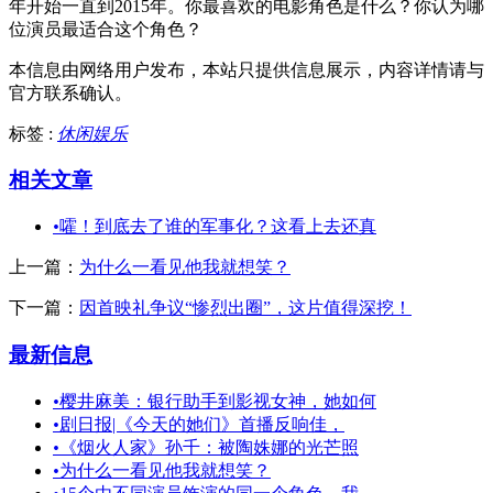
年开始一直到2015年。你最喜欢的电影角色是什么？你认为哪
位演员最适合这个角色？
本信息由网络用户发布，
本站只提供信息展示，内容详情请与
官方联系确认。
标签 :
休闲娱乐
相关文章
•
嚯！到底去了谁的军事化？这看上去还真
上一篇：
为什么一看见他我就想笑？
下一篇：
因首映礼争议“惨烈出圈”，这片值得深挖！
最新信息
•
樱井麻美：银行助手到影视女神，她如何
•
剧日报|《今天的她们》首播反响佳，
•
《烟火人家》孙千：被陶姝娜的光芒照
•
为什么一看见他我就想笑？