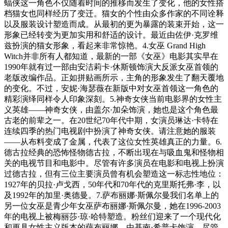
蝠侠这一角色不仅随着时间的推移而发生了变化，他的女性搭
档猫女也同样经历了变迁。猫女的个性由众多作家的不同诠释
以及服装设计塑造而成。从最初的更为暴露的装束开始，这一
形象已经转变为更加实用和舒适的设计。最近由佐伊·克罗维
兹扮演的猫女形象，看起来非常惊艳。4.女巫 Grand High
Witch并非所有人都知道，最新的一部《女巫》电影其实早在
1990年就有过一部由安洁莉卡·休斯顿饰演大反派女巫首领的
老版改编作品。正如拼贴画所示，主角的形象发生了翻天覆地
的变化。不过，安妮·海瑟薇在新版中对女巫首领这一角色的
精彩演绎同样令人印象深刻。5.神奇女侠当前电影界的女性主
义英雄——神奇女侠，由盖尔·加朵饰演，她也是这个角色最
古老的前辈之一。在20世纪70年代中期，女演员琳达·卡特在
连续四季的热门电视剧中扮演了神奇女侠。请注意她的服装
——从布料变成了金属，代表了这位女性英雄真正的力量。6.
德古拉经典的恐怖怪物德古拉，不断出现在与吸血鬼和怪物相
关的电视节目和电影中。尽管有许多演员在电影和电视上扮演
过德古拉，但有三位主要演员曾有机会塑造这一标志性地位：
1927年的贝拉·卢戈西，50年代和70年代的克里斯托弗·李，以
及1992年的加里·奥德曼。7.萨布丽娜·斯佩尔曼我们名单上的
另一位女巫是青少年女巫萨布丽娜·斯佩尔曼，她在1996-2003
年的电视上被梅丽莎·琼·哈特塑造。粉丝们迎来了一个现代化
和更具女性主义版本的萨布丽娜，由基南·希普卡饰演。尽管