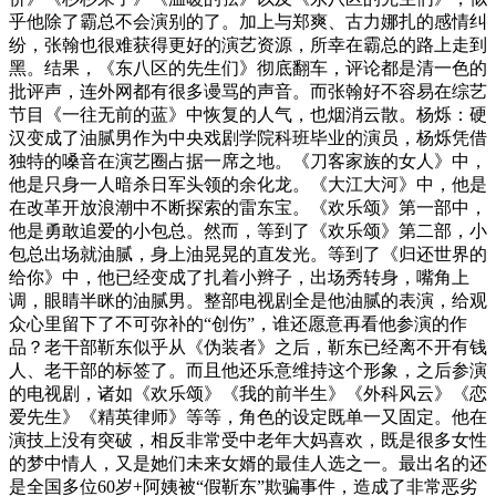
乎他除了霸总不会演别的了。加上与郑爽、古力娜扎的感情纠
纷，张翰也很难获得更好的演艺资源，所幸在霸总的路上走到
黑。结果，《东八区的先生们》彻底翻车，评论都是清一色的
批评声，连外网都有很多谩骂的声音。而张翰好不容易在综艺
节目《一往无前的蓝》中恢复的人气，也烟消云散。杨烁：硬
汉变成了油腻男作为中央戏剧学院科班毕业的演员，杨烁凭借
独特的嗓音在演艺圈占据一席之地。《刀客家族的女人》中，
他是只身一人暗杀日军头领的余化龙。《大江大河》中，他是
在改革开放浪潮中不断探索的雷东宝。《欢乐颂》第一部中，
他是勇敢追爱的小包总。然而，等到了《欢乐颂》第二部，小
包总出场就油腻，身上油晃晃的直发光。等到了《归还世界的
给你》中，他已经变成了扎着小辫子，出场秀转身，嘴角上
调，眼睛半眯的油腻男。整部电视剧全是他油腻的表演，给观
众心里留下了不可弥补的“创伤”，谁还愿意再看他参演的作
品？老干部靳东似乎从《伪装者》之后，靳东已经离不开有钱
人、老干部的标签了。而且他还乐意维持这个形象，之后参演
的电视剧，诸如《欢乐颂》《我的前半生》《外科风云》《恋
爱先生》《精英律师》等等，角色的设定既单一又固定。他在
演技上没有突破，相反非常受中老年大妈喜欢，既是很多女性
的梦中情人，又是她们未来女婿的最佳人选之一。最出名的还
是全国多位60岁+阿姨被“假靳东”欺骗事件，造成了非常恶劣