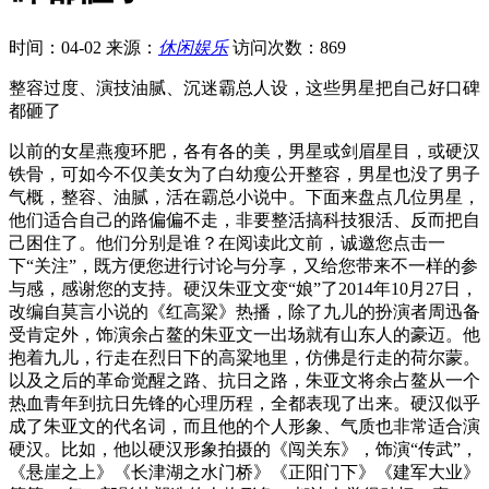
时间：04-02
来源：
休闲娱乐
访问次数：869
整容过度、演技油腻、沉迷霸总人设，这些男星把自己好口碑
都砸了
以前的女星燕瘦环肥，各有各的美，男星或剑眉星目，或硬汉
铁骨，可如今不仅美女为了白幼瘦公开整容，男星也没了男子
气概，整容、油腻，活在霸总小说中。下面来盘点几位男星，
他们适合自己的路偏偏不走，非要整活搞科技狠活、反而把自
己困住了。他们分别是谁？在阅读此文前，诚邀您点击一
下“关注”，既方便您进行讨论与分享，又给您带来不一样的参
与感，感谢您的支持。硬汉朱亚文变“娘”了2014年10月27日，
改编自莫言小说的《红高粱》热播，除了九儿的扮演者周迅备
受肯定外，饰演余占鳌的朱亚文一出场就有山东人的豪迈。他
抱着九儿，行走在烈日下的高粱地里，仿佛是行走的荷尔蒙。
以及之后的革命觉醒之路、抗日之路，朱亚文将余占鳌从一个
热血青年到抗日先锋的心理历程，全都表现了出来。硬汉似乎
成了朱亚文的代名词，而且他的个人形象、气质也非常适合演
硬汉。比如，他以硬汉形象拍摄的《闯关东》，饰演“传武”，
《悬崖之上》《长津湖之水门桥》《正阳门下》《建军大业》