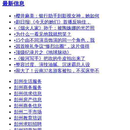
最新信息
•
樱井麻美：银行助手到影视女神，她如何
•
剧日报|《今天的她们》首播反响佳，
•
《烟火人家》孙千：被陶姝娜的光芒照
•
为什么一看见他我就想笑？
•
15个由不同演员饰演的同一个角色，我
•
因首映礼争议“惨烈出圈”，这片值得
•
顶级纪录片之《地球脉动》
•
《银河写手》把吹的牛皮拍出来了
•
整容过度、演技油腻、沉迷霸总人设
•
闹大了！云南37名游客被扣，不买床垫不
彭州生活服务
彭州商务服务
彭州供求信息
彭州房产信息
彭州商务信息
彭州二手市场
彭州教育培训
彭州求职招聘