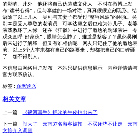
的影响。此外，他还将自己伪装成文化人，不时在微博上发
布“读书心得”，但与李健的一场对话，真真假假立刻现形。结
语除了以上几人，吴刚与其妻子都受过“整容风波”的困扰。吴
刚本是受人尊敬的老演员，可李达康之后也难为带儿子、老婆
演戏败坏了人缘，还在《狂飙》中进行了尴尬的劝降演讲，令
观众直呼“好家伙”，眼睛怎么肿了，难道是整容了？虽然吴刚
后来进行了解释，但又有谁相信呢，网友只记住了他的尴尬表
演。以上5个人本来都有自己的路要走，却都把自己的口碑砸
了，怨不得别人。
本信息由网络用户发布，
本站只提供信息展示，内容详情请与
官方联系确认。
标签 :
休闲娱乐
相关文章
上一篇：
《银河写手》把吹的牛皮拍出来了
下一篇：
闹大了！云南37名游客被扣，不买床垫不让走，云南
文旅介入调查