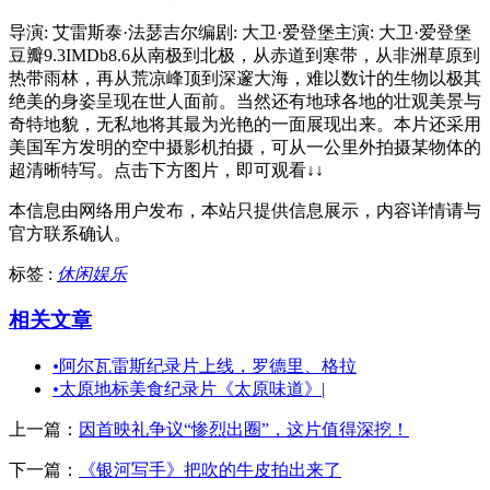
导演: 艾雷斯泰·法瑟吉尔编剧: 大卫·爱登堡主演: 大卫·爱登堡
豆瓣9.3IMDb8.6从南极到北极，从赤道到寒带，从非洲草原到
热带雨林，再从荒凉峰顶到深邃大海，难以数计的生物以极其
绝美的身姿呈现在世人面前。当然还有地球各地的壮观美景与
奇特地貌，无私地将其最为光艳的一面展现出来。本片还采用
美国军方发明的空中摄影机拍摄，可从一公里外拍摄某物体的
超清晰特写。点击下方图片，即可观看↓↓
本信息由网络用户发布，
本站只提供信息展示，内容详情请与
官方联系确认。
标签 :
休闲娱乐
相关文章
•
阿尔瓦雷斯纪录片上线，罗德里、格拉
•
太原地标美食纪录片《太原味道》|
上一篇：
因首映礼争议“惨烈出圈”，这片值得深挖！
下一篇：
《银河写手》把吹的牛皮拍出来了