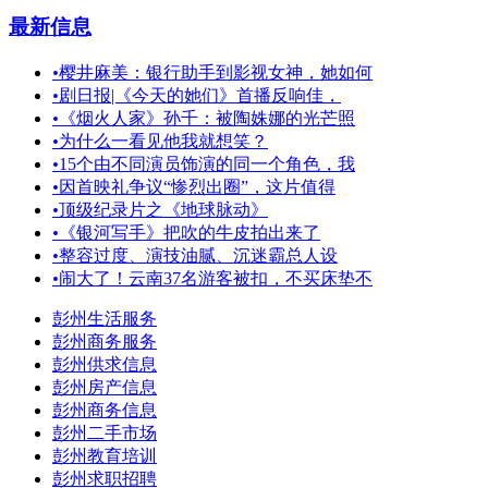
最新信息
•
樱井麻美：银行助手到影视女神，她如何
•
剧日报|《今天的她们》首播反响佳，
•
《烟火人家》孙千：被陶姝娜的光芒照
•
为什么一看见他我就想笑？
•
15个由不同演员饰演的同一个角色，我
•
因首映礼争议“惨烈出圈”，这片值得
•
顶级纪录片之《地球脉动》
•
《银河写手》把吹的牛皮拍出来了
•
整容过度、演技油腻、沉迷霸总人设
•
闹大了！云南37名游客被扣，不买床垫不
彭州生活服务
彭州商务服务
彭州供求信息
彭州房产信息
彭州商务信息
彭州二手市场
彭州教育培训
彭州求职招聘