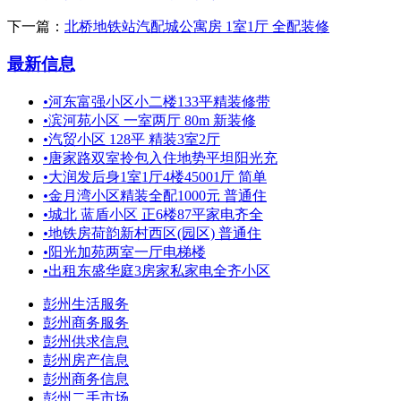
下一篇：
北桥地铁站汽配城公寓房 1室1厅 全配装修
最新信息
•
河东富强小区小二楼133平精装修带
•
滨河苑小区 一室两厅 80m 新装修
•
汽贸小区 128平 精装3室2厅
•
唐家路双室拎包入住地势平坦阳光充
•
大润发后身1室1厅4楼45001厅 简单
•
金月湾小区精装全配1000元 普通住
•
城北 蓝盾小区 正6楼87平家电齐全
•
地铁房荷韵新村西区(园区) 普通住
•
阳光加苑两室一厅电梯楼
•
出租东盛华庭3房家私家电全齐小区
彭州生活服务
彭州商务服务
彭州供求信息
彭州房产信息
彭州商务信息
彭州二手市场