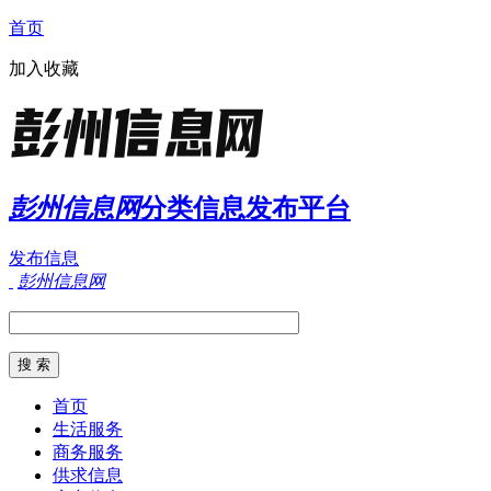
首页
加入收藏
彭州信息网
分类信息发布平台
发布信息
彭州信息网
首页
生活服务
商务服务
供求信息