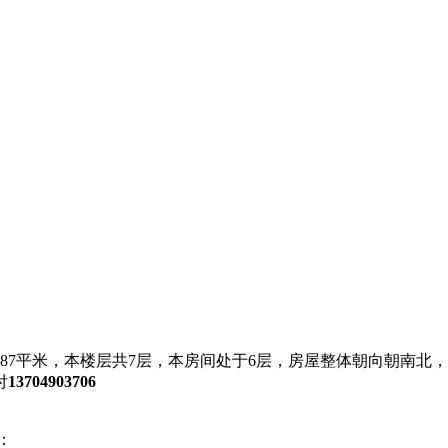
为87平米，本楼层共7层，本房间处于6层，房屋整体朝向朝南
付
13704903706
：