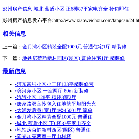
彭州房产信息
城北 蓝盾小区 正6楼87平家电齐全 拎包即住
彭州房产信息发布平台:http://www.xiaoweichou.com/fangcan/24.ht
相关信息
上一篇：
金月湾小区精装全配1000元 普通住宅1厅 精装修
下一篇：
地铁房荷韵新村西区(园区) 普通住宅1厅 精装修
最新信息
•
河东富强小区小二楼133平精装修带
•
滨河苑小区 一室两厅 80m 新装修
•
汽贸小区 128平 精装3室2厅
•
唐家路双室拎包入住地势平坦阳光充
•
大润发后身1室1厅4楼45001厅 简单
•
金月湾小区精装全配1000元 普通住
•
城北 蓝盾小区 正6楼87平家电齐全
•
地铁房荷韵新村西区(园区) 普通住
•
阳光加苑两室一厅电梯楼