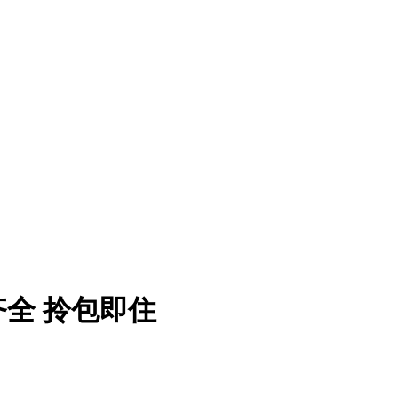
齐全 拎包即住