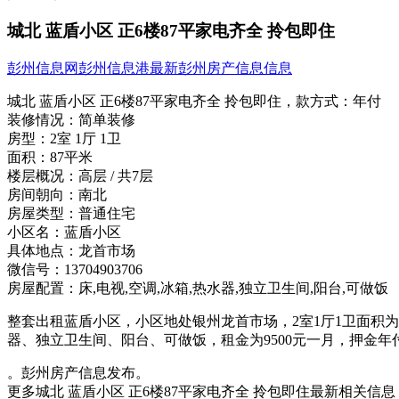
城北 蓝盾小区 正6楼87平家电齐全 拎包即住
彭州信息网
彭州信息港
最新彭州房产信息信息
城北 蓝盾小区 正6楼87平家电齐全 拎包即住，
款方式：
年付
装修情况：
简单装修
房型：
2室 1厅 1卫
面积：
87平米
楼层概况：
高层 / 共7层
房间朝向：
南北
房屋类型：
普通住宅
小区名：
蓝盾小区
具体地点：
龙首市场
微信号：
13704903706
房屋配置：
床,电视,空调,冰箱,热水器,独立卫生间,阳台,可做饭
整套出租蓝盾小区，小区地处银州龙首市场，2室1厅1卫面积
器、独立卫生间、阳台、可做饭，租金为9500元一月，押金年
。彭州房产信息发布。
更多城北 蓝盾小区 正6楼87平家电齐全 拎包即住最新相关信息