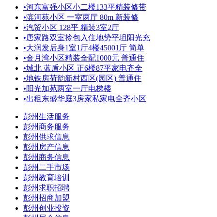
•
河东富强小区小二楼133平精装修带
•
滨河苑小区 一室两厅 80m 新装修
•
汽贸小区 128平 精装3室2厅
•
唐家路双室拎包入住地势平坦阳光充
•
大润发后身1室1厅4楼45001厅 简单
•
金月湾小区精装全配1000元 普通住
•
城北 蓝盾小区 正6楼87平家电齐全
•
地铁房荷韵新村西区(园区) 普通住
•
阳光加苑两室一厅电梯楼
•
出租东盛华庭3房家私家电全齐小区
彭州生活服务
彭州商务服务
彭州供求信息
彭州房产信息
彭州商务信息
彭州二手市场
彭州教育培训
彭州求职招聘
彭州招商加盟
彭州创业投资