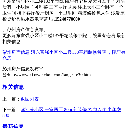
河东富强小区小二楼133平带院 院里有仓房夏天可煮手把肉 窗
后有一小块园子可种菜 三室两厅两层 楼上大小三个卧室一个
卫生间 楼下客厅餐厅厨房一个卫生间 精装修拎包入住 沙发床
餐桌炉具热水器电视茶几 .
15248770000
。彭州房产信息发布。
更多河东富强小区小二楼133平精装修带院 ，院里有仓房 最新
相关信息：
彭州房产信息
河东富强小区小二楼133平精装修带院 ，院里有
仓房
彭州房产信息发布平
台:http://www.xiaoweichou.com/fangcan/30.html
相关信息
上一篇：
返回列表
下一篇：
滨河苑小区 一室两厅 80m 新装修 拎包入住 半年交
800
最新信息