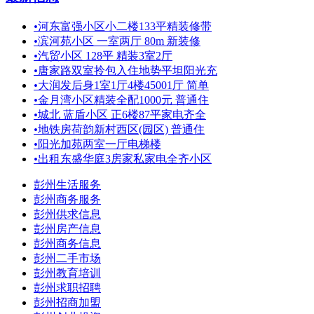
•
河东富强小区小二楼133平精装修带
•
滨河苑小区 一室两厅 80m 新装修
•
汽贸小区 128平 精装3室2厅
•
唐家路双室拎包入住地势平坦阳光充
•
大润发后身1室1厅4楼45001厅 简单
•
金月湾小区精装全配1000元 普通住
•
城北 蓝盾小区 正6楼87平家电齐全
•
地铁房荷韵新村西区(园区) 普通住
•
阳光加苑两室一厅电梯楼
•
出租东盛华庭3房家私家电全齐小区
彭州生活服务
彭州商务服务
彭州供求信息
彭州房产信息
彭州商务信息
彭州二手市场
彭州教育培训
彭州求职招聘
彭州招商加盟