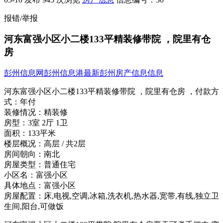
报错/举报
河东富强小区小二楼133平精装修带院 ，院里有仓
房
彭州信息网
彭州信息港
最新彭州房产信息信息
河东富强小区小二楼133平精装修带院 ，院里有仓房 ，
付款方
式：
年付
装修情况：
精装修
房型：
3室 2厅 1卫
面积：
133平米
楼层概况：
高层 / 共2层
房间朝向：
南北
房屋类型：
普通住宅
小区名：
富强小区
具体地点：
富强小区
房屋配置：
床,电视,空调,冰箱,洗衣机,热水器,宽带,有线,独立卫
生间,阳台,可做饭