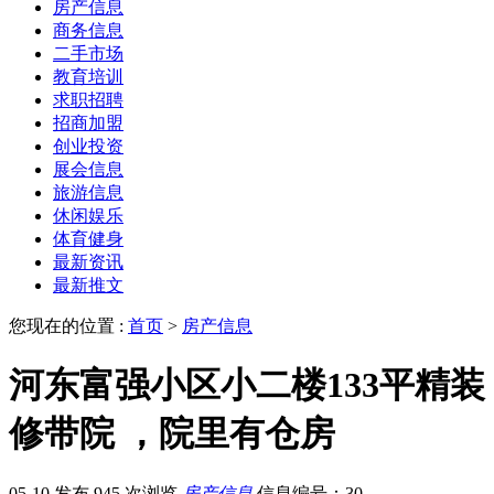
房产信息
商务信息
二手市场
教育培训
求职招聘
招商加盟
创业投资
展会信息
旅游信息
休闲娱乐
体育健身
最新资讯
最新推文
您现在的位置 :
首页
>
房产信息
河东富强小区小二楼133平精装
修带院 ，院里有仓房
05-10 发布
945 次浏览
房产信息
信息编号：30